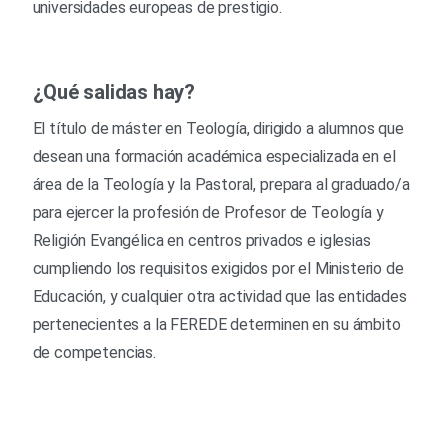
universidades europeas de prestigio.
¿Qué salidas hay?
El
título
de
m
áster
en
Teología,
dirigido
a
alumnos
que
desean
una
formación
académica
especializada
en
el
área
de
la
Teología
y
la
Pastoral,
p
repara
al
graduado/a
para
e
jercer
la
profesión
de
Profesor
de
Teología
y
Religión
Evangélica
en centros privados
e
iglesias
cumpliendo los requisitos exigidos por el Ministerio de
Educación,
y
cualquier
otra
actividad
que
las
entidades
pertenecientes
a
la
FEREDE
determinen
en
su
ámbito
de
competencias.