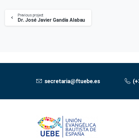
Continue
Previous project
Dr. José Javier Gandía Alabau
Reading
secretaria@ftuebe.es
(+