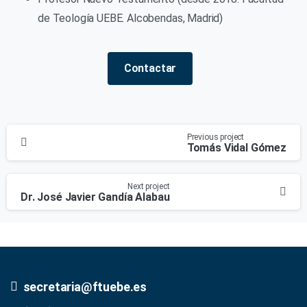
de Teología UEBE. Alcobendas, Madrid)
Contactar
Continue
Previous project
Tomás Vidal Gómez
Reading
Next project
Dr. José Javier Gandía Alabau
secretaria@ftuebe.es