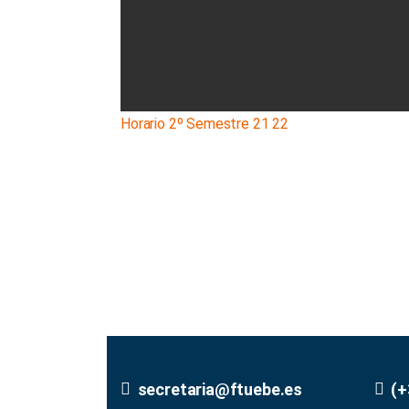
Horario 2º Semestre 21 22
secretaria@ftuebe.es
(+